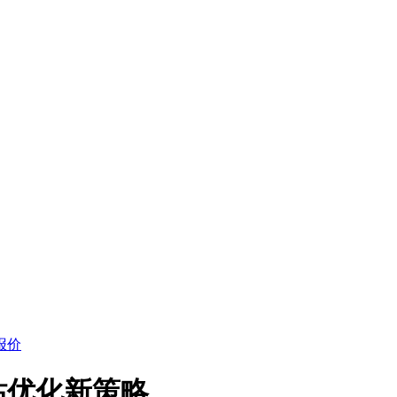
报价
站优化新策略